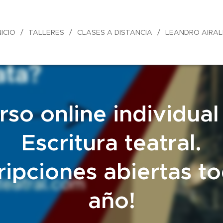
NICIO
TALLERES
CLASES A DISTANCIA
LEANDRO AIRA
rso online individual
Escritura teatral.
cripciones abiertas to
año!