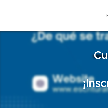
I
Cu
¡Ins