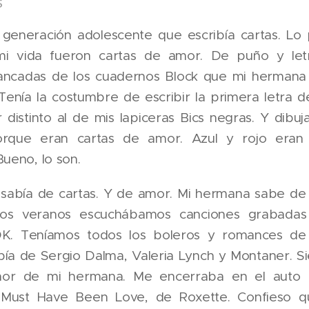
s
generación adolescente que escribía cartas. Lo
mi vida fueron cartas de amor. De puño y let
ancadas de los cuadernos Block que mi hermana
Tenía la costumbre de escribir la primera letra 
 distinto al de mis lapiceras Bics negras. Y dibu
orque eran cartas de amor. Azul y rojo eran 
Bueno, lo son.
sabía de cartas. Y de amor. Mi hermana sabe de 
 los veranos escuchábamos canciones grabadas
K. Teníamos todos los boleros y romances de 
ía de Sergio Dalma, Valeria Lynch y Montaner. S
amor de mi hermana. Me encerraba en el auto 
t Must Have Been Love, de Roxette. Confieso q