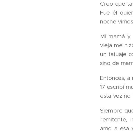
Creo que ta
Fue él quie
noche vimos
Mi mamá y 
vieja me hiz
un tatuaje c
sino de mam
Entonces, a 
17 escribí m
esta vez no 
Siempre que
remitente, 
amo a esa v