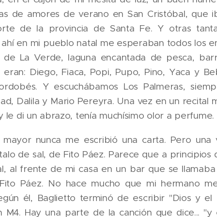
s de amores de verano en San Cristóbal, que i
rte de la provincia de Santa Fe. Y otras tant
 ahí en mi pueblo natal me esperaban todos los en
as de La Verde, laguna encantada de pesca, bar
 eran: Diego, Fiaca, Popi, Pupo, Pino, Yaca y B
Cordobés. Y escuchábamos Los Palmeras, siemp
ad, Dalila y Mario Pereyra. Una vez en un recital
 y le di un abrazo, tenía muchísimo olor a perfume.
 mayor nunca me escribió una carta. Pero una 
alo de sal, de Fito Páez. Parece que a principios 
al, al frente de mi casa en un bar que se llamaba
y Fito Páez. No hace mucho que mi hermano me
según él, Baglietto terminó de escribir "Dios y el
en M4. Hay una parte de la canción que dice... "y