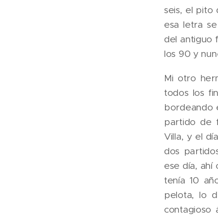
seis, el pit
esa letra s
del antiguo 
los 90 y nun
Mi otro her
todos los f
bordeando e
partido de 
Villa, y el d
dos partido
ese día, ahí
tenía 10 añ
pelota, lo
contagioso 