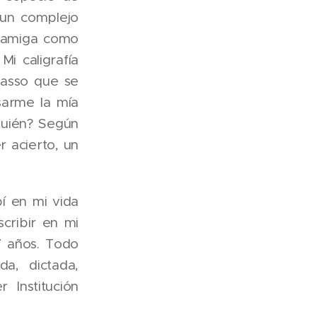
 un complejo
ra amiga como
Mi caligrafía
icasso que se
sarme la mía
quién? Según
r acierto, un
bí en mi vida
cribir en mi
7 años. Todo
da, dictada,
 Institución