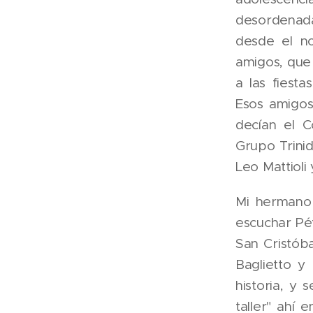
desordenada
desde el no
amigos, que
a las fiest
Esos amigos
decían el 
Grupo Trinid
Leo Mattioli
Mi hermano
escuchar Pét
San Cristób
Baglietto 
historia, y 
taller" ahí 