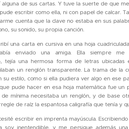
 alguna de sus cartas. Y tuve la suerte de que me
pude escribir como ella, ni con papel de calcar. 
arme cuenta que la clave no estaba en sus palabr
ono, su sonido, su propia canción.
ibí una carta en cursiva en una hoja cuadriculada
bía enviado una amiga. Ella siempre me e
o, tejía una hermosa forma de letras ubicadas 
ilaban un renglón transparente. La trama de la c
 su estilo, como si ella pudiera ver algo en ese pap
 que pude hacer en esa hoja matemática fue un p
 de mínima necesitaba un renglón, y de base otra
egle de raíz la espantosa caligrafía que tenía y q
sité escribir en imprenta mayúscula. Escribiendo
la soy inentendible, y me persigue además una