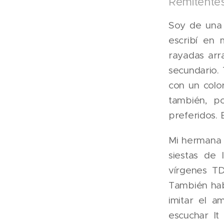
Remitente
Soy de una 
escribí en 
rayadas arr
secundario. 
con un color
también, p
preferidos. 
Mi hermana 
siestas de
vírgenes TD
También hab
imitar el 
escuchar I