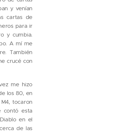
ban y venían
as cartas de
eros para ir
ro y cumbia.
ebo. A mí me
re. También
 me crucé con
vez me hizo
de los 80, en
 M4, tocaron
 contó esta
 Diablo en el
 cerca de las