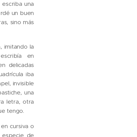
 escriba una
Tardé un buen
as, sino más
, imitando la
scribía en
en delicadas
uadrícula iba
el, invisible
astiche, una
 letra, otra
ue tengo.
 en cursiva o
 especie de