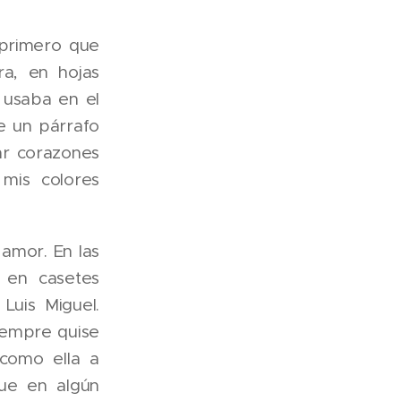
 primero que
ra, en hojas
 usaba en el
de un párrafo
jar corazones
mis colores
amor. En las
 en casetes
Luis Miguel.
iempre quise
como ella a
ue en algún