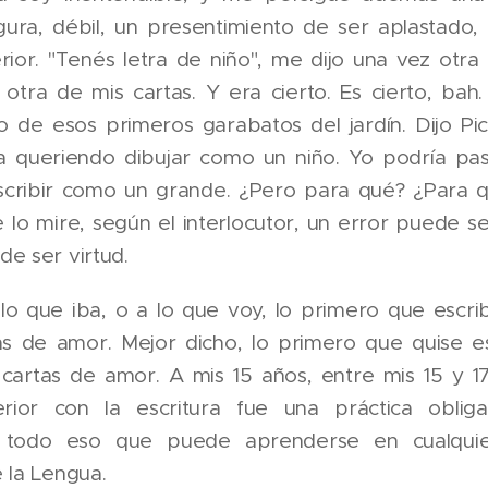
egura, débil, un presentimiento de ser aplastado,
erior. "Tenés letra de niño", me dijo una vez ot
otra de mis cartas. Y era cierto. Es cierto, bah. 
so de esos primeros garabatos del jardín. Dijo P
a queriendo dibujar como un niño. Yo podría pa
cribir como un grande. ¿Pero para qué? ¿Para 
lo mire, según el interlocutor, un error puede se
e ser virtud.
lo que iba, o a lo que voy, lo primero que escri
as de amor. Mejor dicho, lo primero que quise es
 cartas de amor. A mis 15 años, entre mis 15 y 1
erior con la escritura fue una práctica obliga
, todo eso que puede aprenderse en cualquier
 la Lengua.