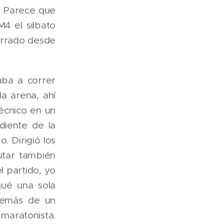
". Parece que
4 el silbato
cerrado desde
aba a correr
a arena, ahí
écnico en un
diente de la
o. Dirigió los
utar también
l partido, yo
qué una sola
demás de un
maratonista.