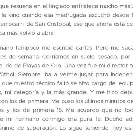
o que resuena en el tinglado entristece mucho más
e le vino cuando esa madrugada escuchó desde M
ferrocarril de San Cristóbal, ese que ahora está 
ca más volvió a abrir.
mano tampoco me escribió cartas. Pero me sac
ines de semana. Corríamos en suelo pesado, por l
l río de Playas de Oro. Una vez fue mi director t
fútbol. Siempre iba a verme jugar para Indepen
ía que nuestro técnico faltó se hizo cargo del equip
s, mi categoría y la más grande. Y me hizo deb
 con los de primera. Me puso los últimos minutos de
os y los de primera 15. Me acuerdo que no to
 de mi hermano conmigo era pura fe. Dueño a
ánimo de superación. Lo sigue teniendo, hoy es 