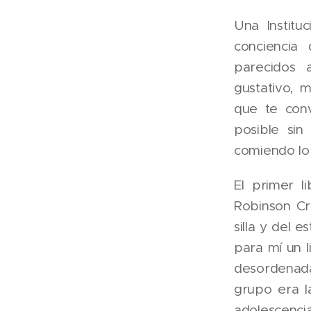
Una Institu
conciencia 
parecidos
gustativo, 
que te conv
posible si
comiendo lo 
El primer l
Robinson Cr
silla y del 
para mí un l
desordenad
grupo era l
adolescenci