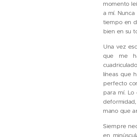
momento leí
a mí. Nunca 
tiempo en d
bien en su t
Una vez escr
que me ha
cuadriculad
líneas que h
perfecto con
para mí. Lo
deformidad,
mano que arr
Siempre nece
en minúscu