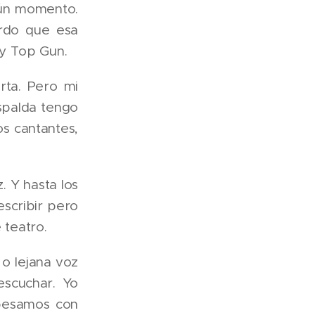
gún momento.
erdo que esa
 y Top Gun.
ta. Pero mi
espalda tengo
os cantantes,
. Y hasta los
escribir pero
 teatro.
o lejana voz
escuchar. Yo
 besamos con