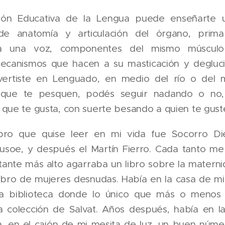
ción Educativa de la Lengua puede enseñarte 
de anatomía y articulación del órgano, prima
 a una voz, componentes del mismo músculo
mecanismos que hacen a su masticación y degluc
ertiste en Lenguado, en medio del río o del 
n que te pesquen, podés seguir nadando o no,
que te gusta, con suerte besando a quien te gust
ibro que quise leer en mi vida fue Socorro D
usoe, y después el Martín Fierro. Cada tanto me
estante más alto agarraba un libro sobre la matern
ibro de mujeres desnudas. Había en la casa de mi
a biblioteca donde lo único que más o menos
a colección de Salvat. Años después, había en l
a, en el cajón de mi mesita de luz, un buen núme