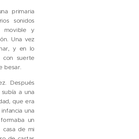
una primaria
rios sonidos
 movible y
ión. Una vez
mar, y en lo
 con suerte
e besar.
iez. Después
 subía a una
idad, que era
 infancia una
 formaba un
a casa de mi
ro de cartas