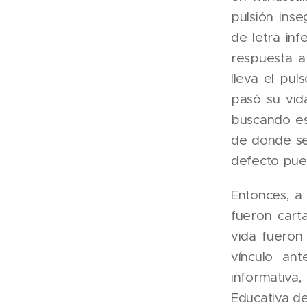
pulsión ins
de letra inf
respuesta a 
lleva el pul
pasó su vid
buscando es
de donde se 
defecto pued
Entonces, a 
fueron cart
vida fueron
vínculo ant
informativa
Educativa de